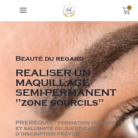
0
Beauté du regard
REALISER UN
MAQUILLAGE
SEMI-PERMANENT
"zone sourcils"
PREREQUIS : formation hygiène
et salubrité ou justificatif
d'inscription prévue