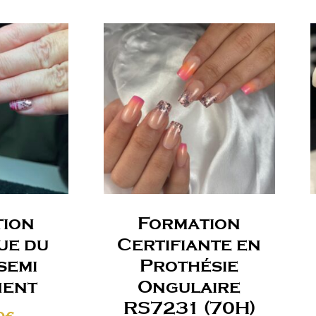
tion
Formation
ue du
Certifiante en
semi
Prothésie
nent
Ongulaire
RS7231 (70H)