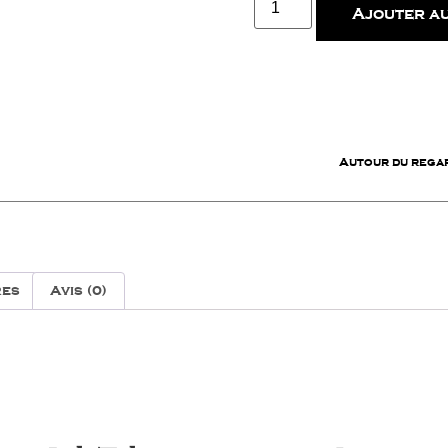
Ajouter au
SKU
N/A
Categories
Autour du rega
res
Avis (0)