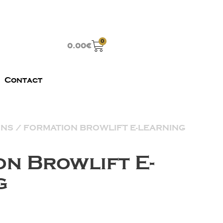
0
0.00
€
Contact
ONS
/ FORMATION BROWLIFT E-LEARNING
n Browlift E-
g