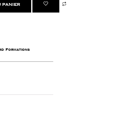
 panier
,
rd
Formations